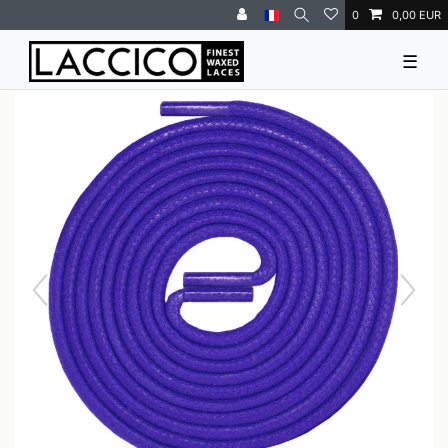
0
0,00 EUR
☰